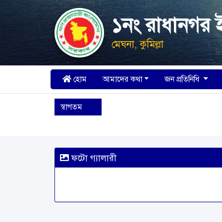
১নং রাধানগর 
মেঘনা, কুমিল্লা
হোম
আমাদের কথা
জন প্রতিনিধি
স্বাগতম
ফটো গ্যালারী